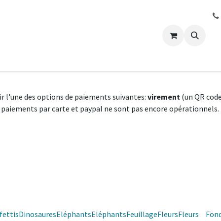
k
Evénements
Boutique
sir l'une des options de paiements suivantes:
virement
(un QR code 
les paiements par carte et paypal ne sont pas encore opérationnels
fettis
Dinosaures
Eléphants
Eléphants
Feuillage
Fleurs
Fleurs
Fon