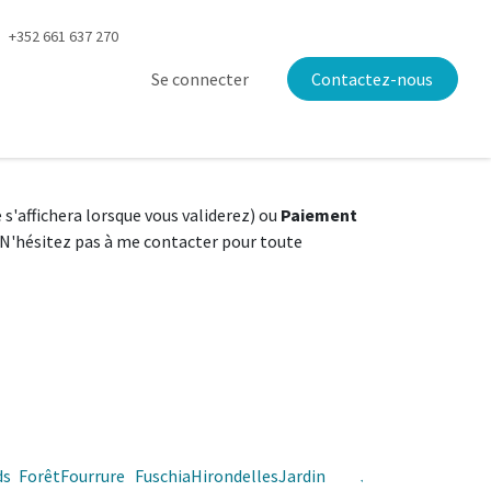
+352 661 637 270
Se connecter
Contactez-nous
s'affichera lorsque vous validerez) ou
Paiement
. N'hésitez pas à me contacter pour toute
ds
Forêt
Fourrure
Fuschia
Hirondelles
Jardin
Jeans
Joli
Koal