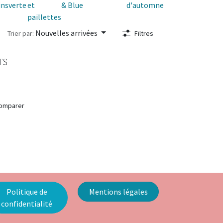
ins
verte
et
& Blue
d'automne
village
paillettes
Nouvelles arrivées
Trier par:
Filtres
TS
omparer
Politique de
Mentions légales
confidentialité