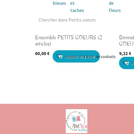
bleues
et
de
taches
fleurs
Ensemble PETITS COEURS (2
Bonnet
articles)
COEU
60,00
€
9,22
€
Ajouter à la liste de souhaits
Ajouter au panier
A
A