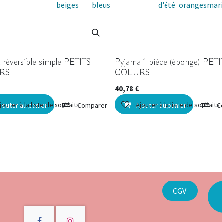
beiges
bleus
d'été
oranges
mar
 réversible simple PETITS
Pyjama 1 pièce (éponge) PETI
RS
COEURS
40,78
€
jouter à la liste de souhaits
Ajouter à la liste de souhaits
jouter au panier
Comparer
Ajouter au panier
C
CGV