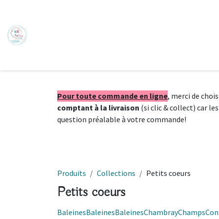
Se rendre au contenu
Accueil
Fabrication
Personnalisation
Lookboo
Pour toute commande en ligne
, merci de choi
comptant à la livraison
(si clic & collect) car 
question préalable à votre commande!
Produits
Collections
Petits coeurs
Petits coeurs
Baleines
Baleines
Baleines
Chambray
Champs
Con