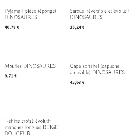
Pyjama 1 pièce (éponge)
Sarouel réversible et évolutif
DINOSAURES
DINOSAURES
40,78
€
25,24
€
Moufles DINOSAURES
Cape softshel (capuche
amovible) DINOSAURES
9,71
€
45,63
€
T-shirts croisé évolutif
manches longues BEIGE
DOUCEUR