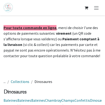
Se rendre au contenu
Pour toute commande en ligne
, merci de choisir l'une des
options de paiements suivantes:
virement
(un QR code
s'affichera lorsque vous validerez) ou
Paiement comptant à
la livraison
(si clic & collect) car les paiements par carte et
paypal ne sont pas encore opérationnels. N'hésitez pas à me
contacter pour toute question préalable à votre commande!
...
Collections
Dinosaures
Dinosaures
Baleines
Baleines
Baleines
Chambray
Champs
Confettis
Dinosaur