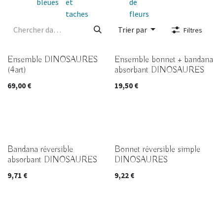
bleues
et
de
taches
fleurs
Trier par
Filtres
Ensemble DINOSAURES
Ensemble bonnet + bandana
(4art)
absorbant DINOSAURES
69,00
€
19,50
€
Bandana réversible
Bonnet réversible simple
absorbant DINOSAURES
DINOSAURES
9,71
€
9,22
€